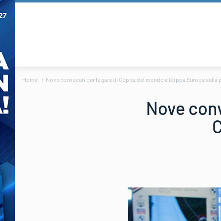
Home
Nove convocati per le gare di Coppa del mondo e Coppa Europa sulla pi
Nove conv
C