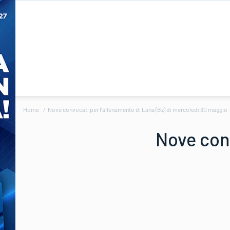
Home
Nove convocati per l’allenamento di Lana (Bz) di mercoledì 30 maggio
Nove conv