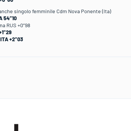
manche singolo femminile Cdm Nova Ponente (Ita)
A 54″10
na RUS +0″98
+1″29
 ITA +2″03