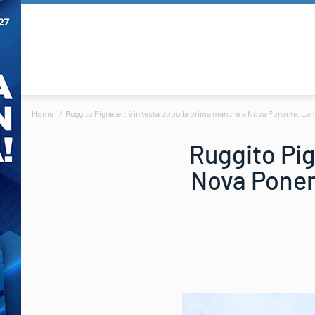
Home
Ruggito Pigneter: è in testa dopo la prima manche a Nova Ponente. Lan
Ruggito Pig
Nova Ponen