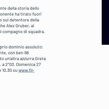
nte della storia dello
Ponente ha tirato fuori
o sul detentore della
he Alex Gruber, al
dal compagno di squadra.
oprio dominio assoluto:
nte, con ben 98
o un’altra azzurra Greta
r, a 2″03. Domenica 27
e 10.30 su
www.fil-