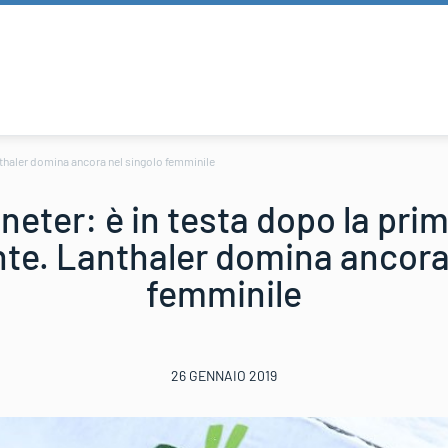
thaler domina ancora nel singolo femminile
neter: è in testa dopo la pr
te. Lanthaler domina ancora 
femminile
26 GENNAIO 2019