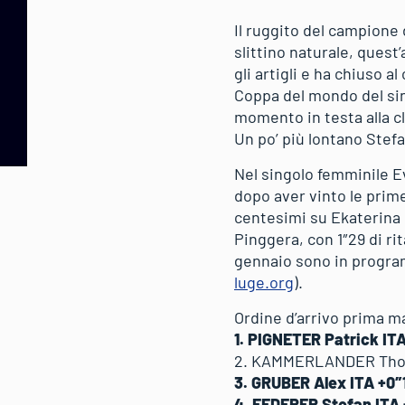
Il ruggito del campione d
slittino naturale, quest
gli artigli e ha chiuso
Coppa del mondo del sin
momento in testa alla cl
Un po’ più lontano Stef
Nel singolo femminile E
dopo aver vinto le prim
centesimi su Ekaterina 
Pinggera, con 1″29 di r
gennaio sono in program
luge.org
).
Ordine d’arrivo prima 
1. PIGNETER Patrick IT
2. KAMMERLANDER Tho
3. GRUBER Alex ITA +0″
4. FEDERER Stefan ITA