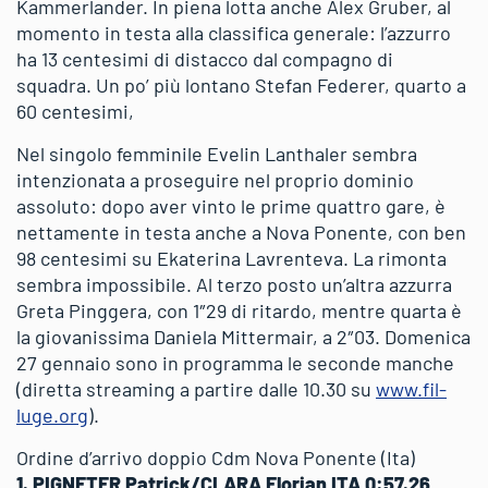
Kammerlander. In piena lotta anche Alex Gruber, al
momento in testa alla classifica generale: l’azzurro
ha 13 centesimi di distacco dal compagno di
squadra. Un po’ più lontano Stefan Federer, quarto a
60 centesimi,
Nel singolo femminile Evelin Lanthaler sembra
intenzionata a proseguire nel proprio dominio
assoluto: dopo aver vinto le prime quattro gare, è
nettamente in testa anche a Nova Ponente, con ben
98 centesimi su Ekaterina Lavrenteva. La rimonta
sembra impossibile. Al terzo posto un’altra azzurra
Greta Pinggera, con 1″29 di ritardo, mentre quarta è
la giovanissima Daniela Mittermair, a 2″03. Domenica
27 gennaio sono in programma le seconde manche
(diretta streaming a partire dalle 10.30 su
www.fil-
luge.org
).
Ordine d’arrivo doppio Cdm Nova Ponente (Ita)
1. PIGNETER Patrick/CLARA Florian ITA 0:57.26