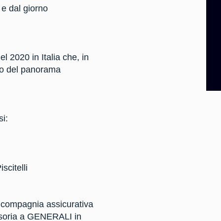
 e dal giorno
l 2020 in Italia che, in
tro del panorama
si:
citelli
la compagnia assicurativa
visoria a GENERALI in