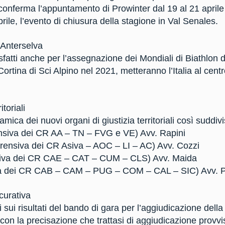
onferma l’appuntamento di Prowinter dal 19 al 21 aprile
rile, l’evento di chiusura della stagione in Val Senales.
Anterselva
isfatti anche per l’assegnazione dei Mondiali di Biathlon de
Cortina di Sci Alpino nel 2021, metteranno l’Italia al cen
toriali
amica dei nuovi organi di giustizia territoriali così suddivi
siva dei CR AA – TN – FVG e VE) Avv. Rapini
ensiva dei CR Asiva – AOC – LI – AC) Avv. Cozzi
iva dei CR CAE – CAT – CUM – CLS) Avv. Maida
 dei CR CAB – CAM – PUG – COM – CAL – SIC) Avv. Pis
icurativa
i sui risultati del bando di gara per l’aggiudicazione del
i con la precisazione che trattasi di aggiudicazione prov