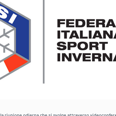
 la riunione odierna che si svolge attraverso videoconfer