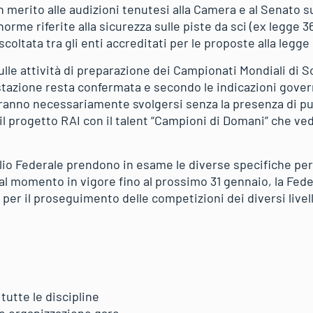
n merito alle audizioni tenutesi alla Camera e al Senato s
orme riferite alla sicurezza sulle piste da sci (ex legge 36
scoltata tra gli enti accreditati per le proposte alla legg
sulle attività di preparazione dei Campionati Mondiali di S
tazione resta confermata e secondo le indicazioni gover
ranno necessariamente svolgersi senza la presenza di pub
l progetto RAI con il talent “Campioni di Domani” che ved
glio Federale prendono in esame le diverse specifiche per
l momento in vigore fino al prossimo 31 gennaio, la Fede
per il proseguimento delle competizioni dei diversi livell
tutte le discipline
e organizzazione gare