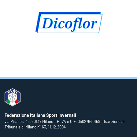
Federazione Italiana Sport Invernali
via Piranesi 46, 20137 Milano – P.IVA e C.F. 05027640159 – Iscrizione al
Tribunale di Milano n° 63, 11.12.2004