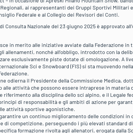
ict – in occasione di Apreski Milano Mountain Show, dando
Regionali, ai rappresentanti dei Gruppi Sportivi Militari e
siglio Federale e al Collegio dei Revisori dei Conti.
e di Consulta Nazionale del 23 giugno 2025 è approvato all
isce in merito alle iniziative avviate dalla Federazione in 
gli allenamenti, nonché all’obbligo, introdotto con la del
zzare esclusivamente piste dotate di omologazione. A live
ternazionale Sci e Snowboard (FIS) si sta muovendo nel
 Federazione.
one odierna il Presidente della Commissione Medica, dott.
o alle attività che possono essere intraprese in materia 
e riferimento alla disciplina dello sci alpino, e il Legale f
i principi di responsabilità e gli ambiti di azione per gara
le attività sportive agonistiche.
 garantire un continuo miglioramento delle condizioni in c
 e di competizione, perseguendo i più elevati standard di s
cifica formazione rivolta agli allenatori, erogata dalla S