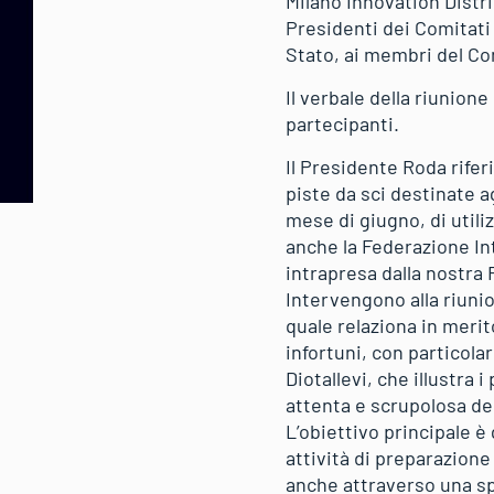
Milano Innovation Distr
Presidenti dei Comitati 
Stato, ai membri del Con
Il verbale della riunion
partecipanti.
Il Presidente Roda rifer
piste da sci destinate a
mese di giugno, di utili
anche la Federazione In
intrapresa dalla nostra
Intervengono alla riuni
quale relaziona in merit
infortuni, con particolar
Diotallevi, che illustra 
attenta e scrupolosa del
L’obiettivo principale è
attività di preparazione
anche attraverso una spe