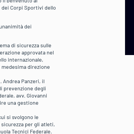
 il benvenuto ai
 dei Corpi Sportivi dello
’unanimità dei
tema di sicurezza sulle
iberazione approvata nel
llo internazionale,
la medesima direzione
 Andrea Panzeri, il
di prevenzione degli
ederale, avv. Giovanni
ntire una gestione
ui si svolgono le
icurezza per gli atleti,
cuola Tecnici Federale.