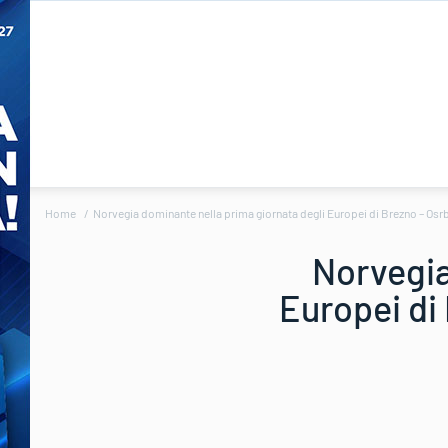
Home
Norvegia dominante nella prima giornata degli Europei di Brezno – Osrbl
Norvegia
Europei di