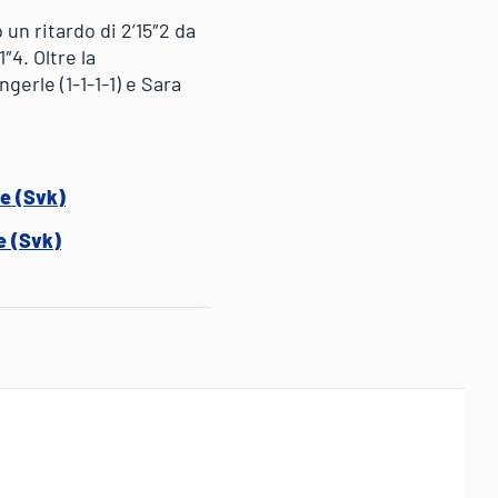
un ritardo di 2’15″2 da
″4. Oltre la
gerle (1-1-1-1) e Sara
ie (Svk)
e (Svk)