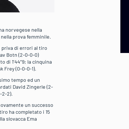
ina norvegese nella
 nella prova femminile.
iva di errori al tiro
lav Botn (2-0-0-0)
o di 1’44″9; la cinquina
k Frey (0-0-0-1).
21esimo tempo ed un
rdati David Zingerle (2-
-2-2).
 nuovamente un successo
iro ha completato i 15
ulla slovacca Ema