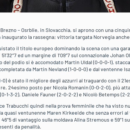
 Brezno – Osrblie, in Slovacchia, si aprono con una cinqu
 inaugurato la rassegna; vittoria targata Norvegia anche
tato il titolo europeo dominando la scena con una gara pr
 51’32″7 ed un margine di 1’09″7 sul connazionale Johan O
 del podio si è accomodato Martin Uldal (0-0-0-1), staccat
completata da Martin Nevland (1-0-0-0) e dal ventenne Isa
1-0) è stato il migliore degli azzurri al traguardo con il 
uire, 24esimo posto per Nicola Romanin (0-0-2-0), più atta
(0-1-3-2), Daniele Fauner (2-0-2-2) e Nicolò Betemps (2-2
ice Trabucchi quindi nella prova femminile che ha visto
a quasi ventunenne Maren Kirkeeide che senza errori al t
n 46″5 di vantaggio sulla moldava Alina Stremous e 59″1 s
esenti da penalità.