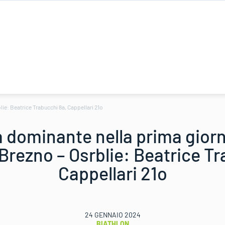
ie: Beatrice Trabucchi 8a, Cappellari 21o
 dominante nella prima giorn
 Brezno – Osrblie: Beatrice Tr
Cappellari 21o
24 GENNAIO 2024
BIATHLON