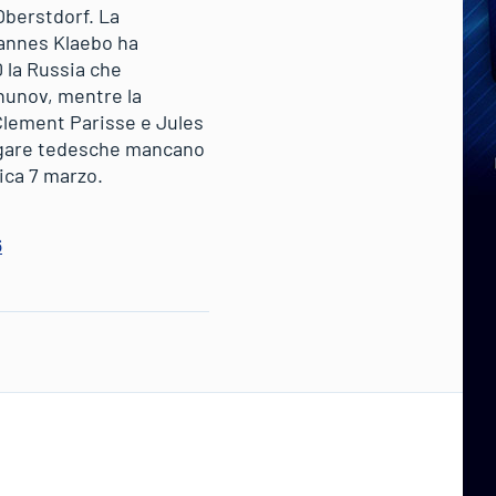
Oberstdorf. La
hannes Klaebo ha
0 la Russia che
hunov, mentre la
 Clement Parisse e Jules
le gare tedesche mancano
ica 7 marzo.
6