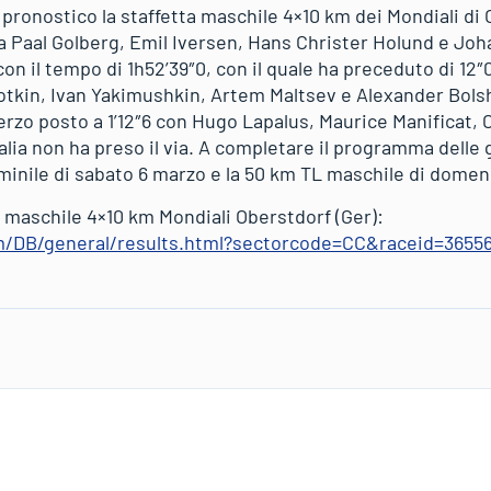
pronostico la staffetta maschile 4×10 km dei Mondiali di 
 Paal Golberg, Emil Iversen, Hans Christer Holund e Jo
on il tempo di 1h52’39″0, con il quale ha preceduto di 12″
otkin, Ivan Yakimushkin, Artem Maltsev e Alexander Bols
terzo posto a 1’12″6 con Hugo Lapalus, Maurice Manificat,
talia non ha preso il via. A completare il programma del
minile di sabato 6 marzo e la 50 km TL maschile di domen
a maschile 4×10 km Mondiali Oberstdorf (Ger):
om/DB/general/results.html?sectorcode=CC&raceid=3655