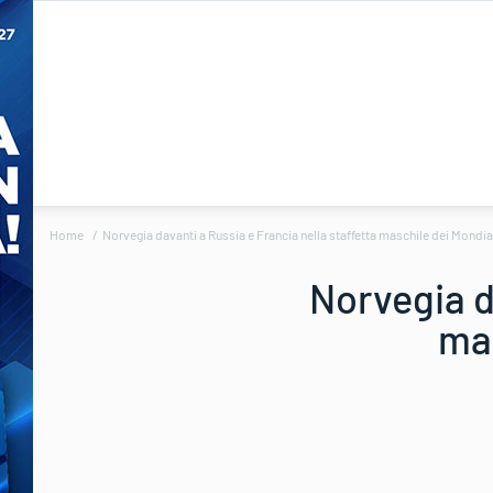
Home
Norvegia davanti a Russia e Francia nella staffetta maschile dei Mondia
Norvegia d
mas