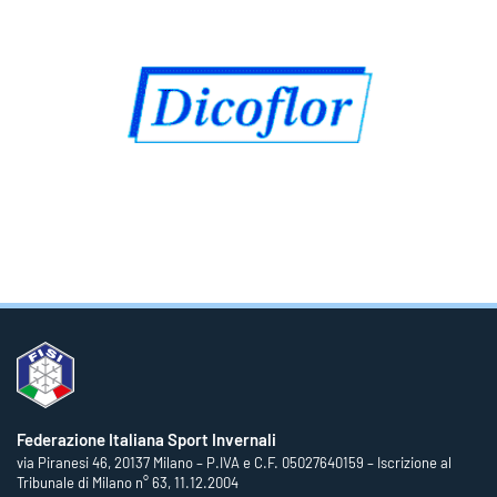
Federazione Italiana Sport Invernali
via Piranesi 46, 20137 Milano – P.IVA e C.F. 05027640159 – Iscrizione al
Tribunale di Milano n° 63, 11.12.2004