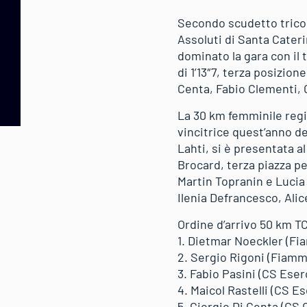
Secondo scudetto tricol
Assoluti di Santa Cateri
dominato la gara con il 
di 1’13″7, terza posizione
Centa, Fabio Clementi, 
La 30 km femminile regis
vincitrice quest’anno de
Lahti, si è presentata al
Brocard, terza piazza pe
Martin Topranin e Lucia 
Ilenia Defrancesco, Alic
Ordine d’arrivo 50 km TC
1. Dietmar Noeckler (Fi
2. Sergio Rigoni (Fiamme
3. Fabio Pasini (CS Eserc
4. Maicol Rastelli (CS Es
5. Giorgio Di Centa (CS C