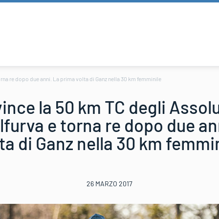
orna re dopo due anni. La prima volta di Ganz nella 30 km femminile
ince la 50 km TC degli Assolu
lfurva e torna re dopo due an
ta di Ganz nella 30 km femmi
26 MARZO 2017