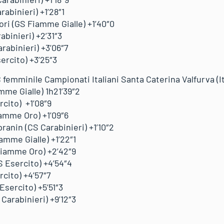
rabinieri) +1’28″1
ri (GS Fiamme Gialle) +1’40″0
abinieri) +2’31″3
arabinieri) +3’06″7
ercito) +3’25″3
 femminile Campionati Italiani Santa Caterina Valfurva (It
mme Gialle) 1h21’39″2
rcito) +1’08″9
iamme Oro) +1’09″6
pranin (CS Carabinieri) +1’10″2
amme Gialle) +1’22″1
 Fiamme Oro) +2’42″9
S Esercito) +4’54″4
rcito) +4’57″7
Esercito) +5’51″3
Carabinieri) +9’12″3