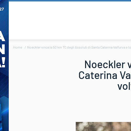
Home
Noeckler vince la 50 km TC degli Assoluti di Santa Caterina Valfurva e t
Noeckler v
Caterina Va
vol