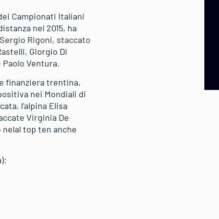
ei Campionati Italiani
distanza nel 2015, ha
 Sergio Rigoni, staccato
Rastelli, Giorgio Di
e Paolo Ventura.
e finanziera trentina,
positiva nei Mondiali di
ata, l’alpina Elisa
taccate Virginia De
 nelal top ten anche
):