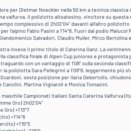
ore per Dietmar Noeckler nella 50 km a tecnica classica d
na valfurva. Il poliziotto altoatesino, vincitore su questa 
tempo complessivo di 2h02’04” davanti all’altro poliziotto
 per l’alpino Fabio Pasini a 1’14″6. Fuori dal podio Maiucol 
Giandomenico Salvadori, Claudio Muller, Mirco Bertolina 
tra invece il primo titolo di Caterina Ganz. La ventinenn
lla classifica finale di Alpen Cup juniores e protagonista 
 traguardo con un vantaggio di 1’08” sulla seconda classific
r la poliziotta Sara Pellegrini a 1’09″6, leggermente più s
Scardoni, sesta posizione per Ilaria Debertolis, chiudono
e Canclini, Martina Vignaroli e Monica Tomasini.
 maschile Campionati Italiani Santa Caterina Valfurva (Ita
amme Oro) 2h02’04”
 Oro) +1’13″7
ito) +1’14″6
ercito) +1’15″5
arabinieri) +1’18″9