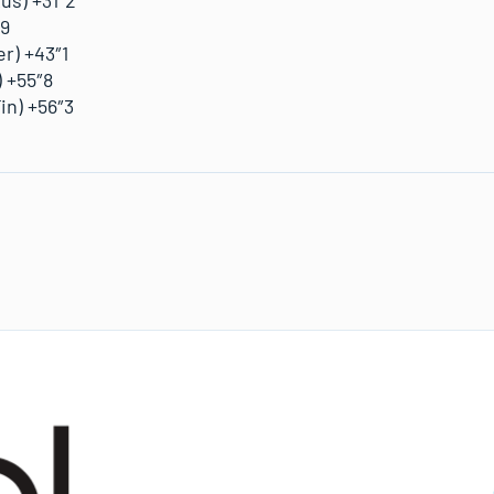
″9
r) +43″1
) +55″8
in) +56″3