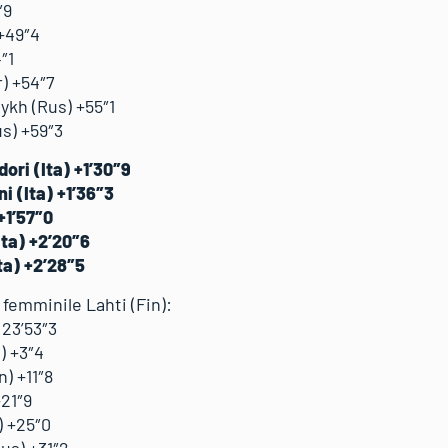
″9
+49″4
″1
) +54″7
kh (Rus) +55″1
s) +59″3
ori (Ita) +1’30″9
i (Ita) +1’36″3
+1’57″0
ta) +2’20″6
ta) +2’28″5
 femminile Lahti (Fin):
 23’53″3
) +3″4
n) +11″8
+21″9
) +25″0
us) +31″2