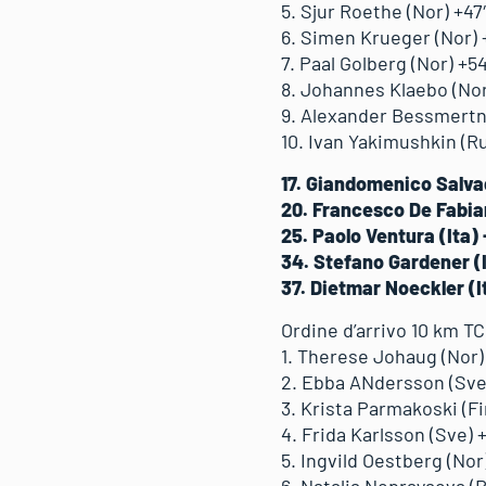
5. Sjur Roethe (Nor) +47
6. Simen Krueger (Nor) 
7. Paal Golberg (Nor) +54
8. Johannes Klaebo (Nor
9. Alexander Bessmertny
10. Ivan Yakimushkin (Ru
17. Giandomenico Salvad
20. Francesco De Fabian
25. Paolo Ventura (Ita) 
34. Stefano Gardener (I
37. Dietmar Noeckler (I
Ordine d’arrivo 10 km TC
1. Therese Johaug (Nor)
2. Ebba ANdersson (Sve
3. Krista Parmakoski (Fi
4. Frida Karlsson (Sve) 
5. Ingvild Oestberg (Nor
6. Natalia Neprayaeva (R