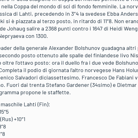
 nella Coppa del mondo di sci di fondo femminile. La nor
lassica di Lahti, precedendo in 3″4 la svedese Ebba Ander
 si è piazzata al terzo posto, in ritardo di 11″8. Non eran
ede Johaug salire a 2368 punti contro i 1647 di Heidi Weng
 Nepryaeva con 1300.
 leader della generale Alexander Bolshunov guadagna altri
secondo posto ottenuto alle spalle del finlandese Iivo Ni
ltre l’ottavo posto: ora il duello fra i due vede Bolshuno
 Completa il podio di giornata l’altro norvegese Hans Holund
enico Salvadori diciassettesimo, Francesco De Fabiani 
. Fuori dai trenta Stefano Gardener (34simo) e Dietmar 
ogramma propone le staffette.
 maschile Lahti (Fin):
15″5
(Rus) +10″1
8″8
8″8