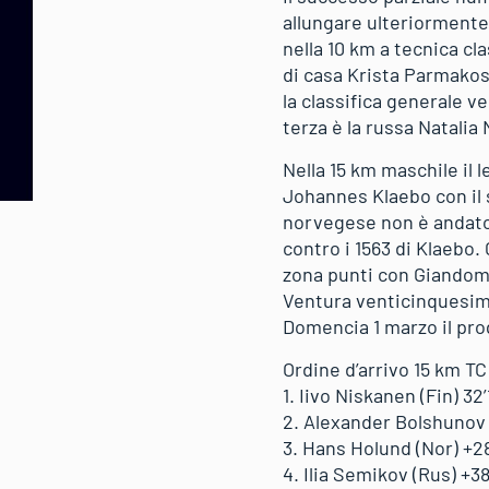
allungare ulteriormente
nella 10 km a tecnica c
di casa Krista Parmakoski
la classifica generale v
terza è la russa Natalia
Nella 15 km maschile il
Johannes Klaebo con il 
norvegese non è andato o
contro i 1563 di Klaebo.
zona punti con Giandom
Ventura venticinquesimo
Domencia 1 marzo il pr
Ordine d’arrivo 15 km TC
1. Iivo Niskanen (Fin) 32’
2. Alexander Bolshunov 
3. Hans Holund (Nor) +2
4. Ilia Semikov (Rus) +3