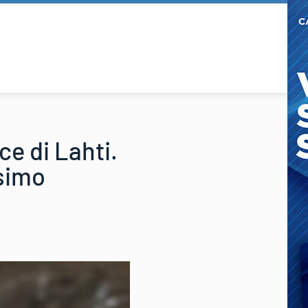
e di Lahti.
7simo