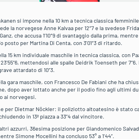
kanen si impone nella 10 km a tecnica classica femminile 
cede la norvegese Anne Kalvaa per 12″7 e la svedese Frida
 Ganz, che accusa 1’10″9 di svantaggio dalla prima, mentr
/o posto per Martina Di Centa, con 3’01″3 di ritardo.
a 15 km individuale maschile in tecnica classica, con Paa
23’55”6, mettendosi alle spalle Deidrik Toenseth per 7”6. 
ave attardato di 10”3.
ella gara maschile, con Francesco De Fabiani che ha chius
e, dopo aver lottato anche per il podio fino agli ultimi d
o ai norvegesi.
 per Dietmar Nöckler: il poliziotto altoatesino è stato c
 chiudendo in 13ª piazza a 33”4 dal vincitore.
altri azzurri, 36esima posizione per Giandomenico Salvado
mentre Simone Mocellini ha concluso 53° a 1’44”.