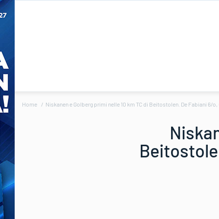
Home
Niskanen e Golberg primi nelle 10 km TC di Beitostolen. De Fabiani 6/o, 
Niskan
Beitostole