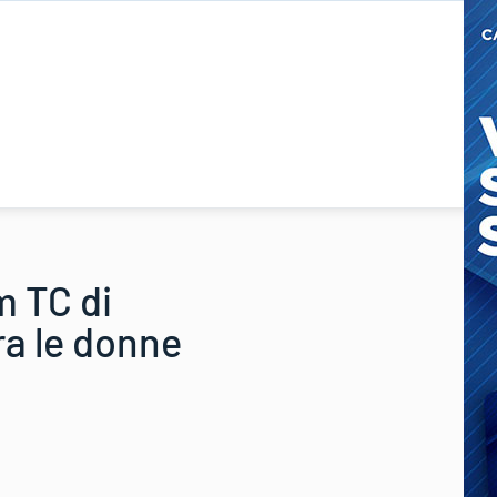
m TC di
ra le donne