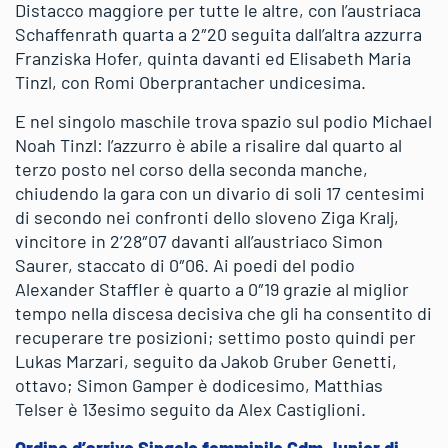
Distacco maggiore per tutte le altre, con l’austriaca
Schaffenrath quarta a 2″20 seguita dall’altra azzurra
Franziska Hofer, quinta davanti ed Elisabeth Maria
Tinzl, con Romi Oberprantacher undicesima.
E nel singolo maschile trova spazio sul podio Michael
Noah Tinzl: l’azzurro è abile a risalire dal quarto al
terzo posto nel corso della seconda manche,
chiudendo la gara con un divario di soli 17 centesimi
di secondo nei confronti dello sloveno Ziga Kralj,
vincitore in 2’28″07 davanti all’austriaco Simon
Saurer, staccato di 0″06. Ai poedi del podio
Alexander Staffler è quarto a 0″19 grazie al miglior
tempo nella discesa decisiva che gli ha consentito di
recuperare tre posizioni; settimo posto quindi per
Lukas Marzari, seguito da Jakob Gruber Genetti,
ottavo; Simon Gamper è dodicesimo, Matthias
Telser è 13esimo seguito da Alex Castiglioni.
Ordine d’arrivo Singolo femminile Cdm Junior di