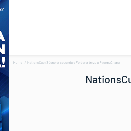
Home
NationsCup: Zöggeler seconda e Felderer terzo a PyeongChang
NationsCu