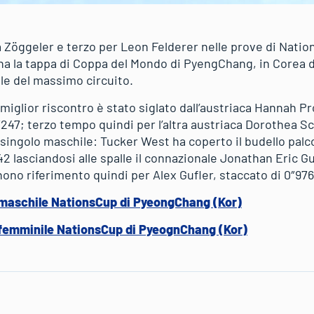
Zöggeler e terzo per Leon Felderer nelle prove di Nati
iana la tappa di Coppa del Mondo di PyengChang, in Corea 
e del massimo circuito.
 miglior riscontro è stato siglato dall’austriaca Hannah 
″247; terzo tempo quindi per l’altra austriaca Dorothea S
 singolo maschile: Tucker West ha coperto il budello palc
142 lasciandosi alle spalle il connazionale Jonathan Eric G
 nono riferimento quindi per Alex Gufler, staccato di 0″976
o maschile NationsCup di PyeongChang (Kor)
o femminile NationsCup di PyeognChang (Kor)