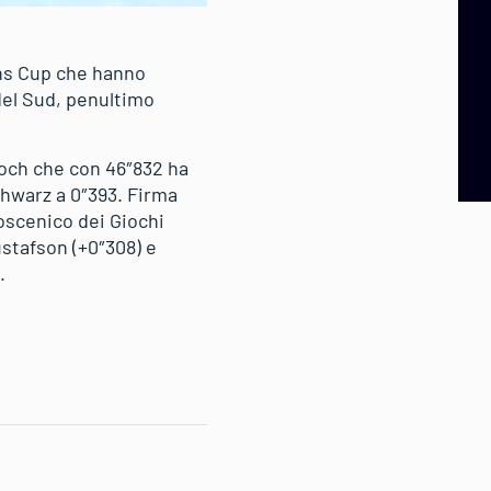
ons Cup che hanno
del Sud, penultimo
Proch che con 46″832 ha
chwarz a 0″393. Firma
oscenico dei Giochi
ustafson (+0″308) e
.