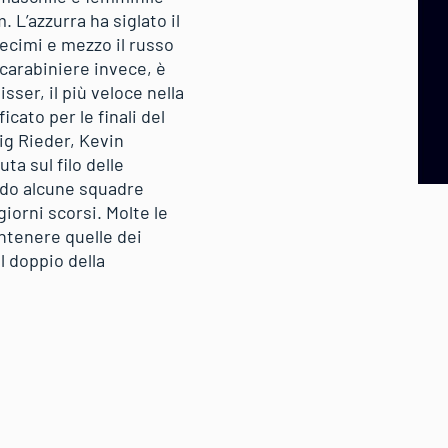
 L’azzurra ha siglato il
decimi e mezzo il russo
carabiniere invece, è
ser, il più veloce nella
cato per le finali del
g Rieder, Kevin
ta sul filo delle
ndo alcune squadre
orni scorsi. Molte le
antenere quelle dei
il doppio della