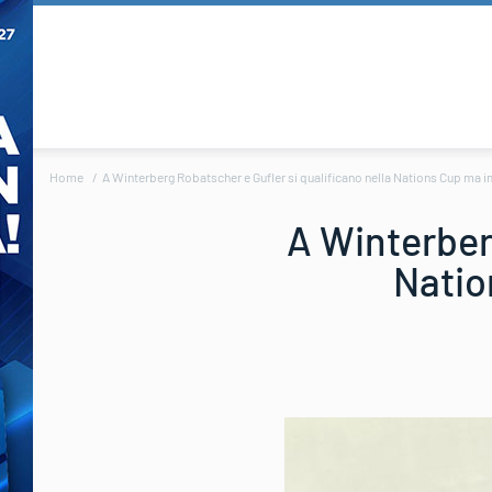
Home
A Winterberg Robatscher e Gufler si qualificano nella Nations Cup ma
A Winterberg
Natio