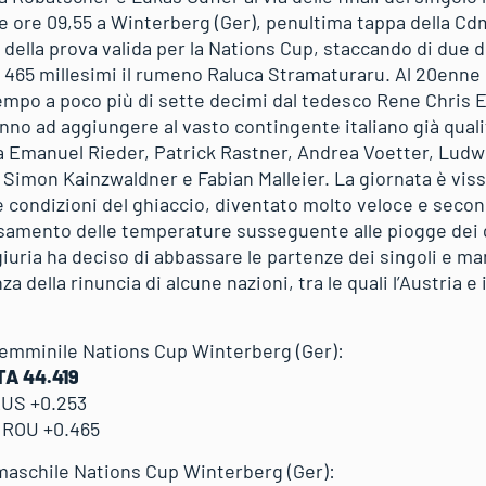
e ore 09,55 a Winterberg (Ger), penultima tappa della Cdm.
della prova valida per la Nations Cup, staccando di due 
i 465 millesimi il rumeno Raluca Stramaturaru. Al 20enne 
mpo a poco più di sette decimi dal tedesco Rene Chris Eis
anno ad aggiungere al vasto contingente italiano già qualifi
Emanuel Rieder, Patrick Rastner, Andrea Voetter, Ludwi
, Simon Kainzwaldner e Fabian Malleier. La giornata è vissu
e condizioni del ghiaccio, diventato molto veloce e seco
samento delle temperature susseguente alle piogge dei gi
a giuria ha deciso di abbassare le partenze dei singoli e m
 della rinuncia di alcune nazioni, tra le quali l’Austria e 
 femminile Nations Cup Winterberg (Ger):
TA 44.419
RUS +0.253
a ROU +0.465
 maschile Nations Cup Winterberg (Ger):