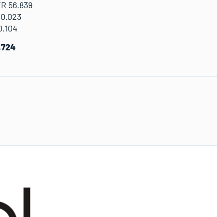
ER 56.839
+0.023
0.104
0.724