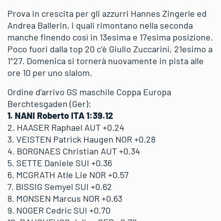
Prova in crescita per gli azzurri Hannes Zingerle ed
Andrea Ballerin, i quali rimontano nella seconda
manche finendo così in 13esima e 17esima posizione.
Poco fuori dalla top 20 c’è Giulio Zuccarini, 21esimo a
1″27. Domenica si tornerà nuovamente in pista alle
ore 10 per uno slalom.
Ordine d’arrivo GS maschile Coppa Europa
Berchtesgaden (Ger):
1. NANI Roberto ITA 1:39.12
2. HAASER Raphael AUT +0.24
3. VEISTEN Patrick Haugen NOR +0.28
4. BORGNAES Christian AUT +0.34
5. SETTE Daniele SUI +0.36
6. MCGRATH Atle Lie NOR +0.57
7. BISSIG Semyel SUI +0.62
8. MONSEN Marcus NOR +0.63
9. NOGER Cedric SUI +0.70