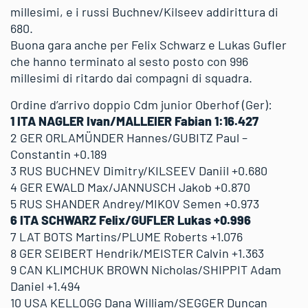
millesimi, e i russi Buchnev/Kilseev addirittura di
680.
Buona gara anche per Felix Schwarz e Lukas Gufler
che hanno terminato al sesto posto con 996
millesimi di ritardo dai compagni di squadra.
Ordine d’arrivo doppio Cdm junior Oberhof (Ger):
1 ITA NAGLER Ivan/MALLEIER Fabian 1:16.427
2 GER ORLAMÜNDER Hannes/GUBITZ Paul –
Constantin +0.189
3 RUS BUCHNEV Dimitry/KILSEEV Daniil +0.680
4 GER EWALD Max/JANNUSCH Jakob +0.870
5 RUS SHANDER Andrey/MIKOV Semen +0.973
6 ITA SCHWARZ Felix/GUFLER Lukas +0.996
7 LAT BOTS Martins/PLUME Roberts +1.076
8 GER SEIBERT Hendrik/MEISTER Calvin +1.363
9 CAN KLIMCHUK BROWN Nicholas/SHIPPIT Adam
Daniel +1.494
10 USA KELLOGG Dana William/SEGGER Duncan