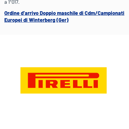
a 1″017.
Ordine d’arrivo Doppio maschile di Cdm/Campionati
Europei di Winterberg (Ger)