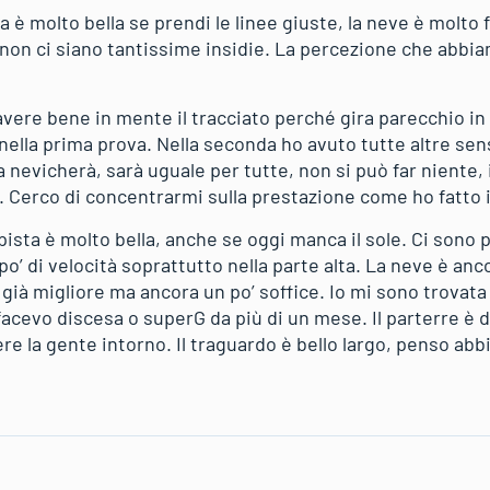
ta è molto bella se prendi le linee giuste, la neve è molto 
 non ci siano tantissime insidie. La percezione che abb
avere bene in mente il tracciato perché gira parecchio in c
ella prima prova. Nella seconda ho avuto tutte altre sen
 nevicherà, sarà uguale per tutte, non si può far niente,
. Cerco di concentrarmi sulla prestazione come ho fatto 
 pista è molto bella, anche se oggi manca il sole. Ci sono 
o’ di velocità soprattutto nella parte alta. La neve è ancor
a già migliore ma ancora un po’ soffice. Io mi sono trovata
acevo discesa o superG da più di un mese. Il parterre è da
vere la gente intorno. Il traguardo è bello largo, penso ab