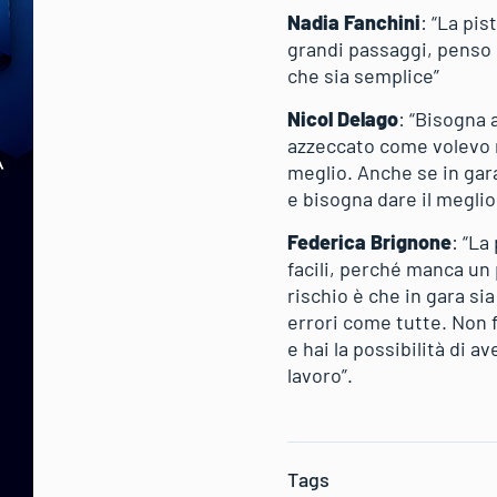
Nadia Fanchini
: “La pis
grandi passaggi, penso
che sia semplice”
Nicol
Delago
: “Bisogna 
azzeccato come volevo n
meglio. Anche se in gara
e bisogna dare il meglio
Federica Brignone
: “La
facili, perché manca un p
rischio è che in gara si
errori come tutte. Non f
e hai la possibilità di a
lavoro”.
Tags