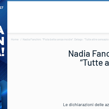
Home
Nadia Fanchini: “Pista bella senza insidie”. Delago: “Tutte altre sensazi
Nadia Fanch
“Tutte 
Le dichiarazioni delle a