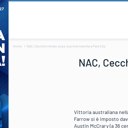
Home
NAC, Cecchini ritirato dopo la prima manche a Park City
NAC, Cecch
Vittoria australiana nel
Farrow si è imposto dava
Austin McCrary (a 36 ce