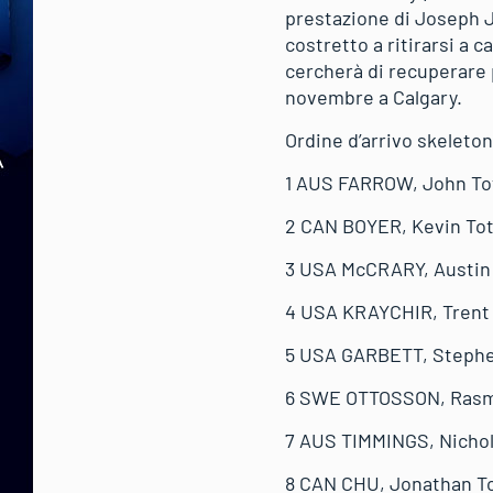
prestazione di Joseph J
costretto a ritirarsi a 
cercherà di recuperare 
novembre a Calgary.
Ordine d’arrivo skeleto
1 AUS FARROW, John Tota
2 CAN BOYER, Kevin Tota
3 USA McCRARY, Austin T
4 USA KRAYCHIR, Trent T
5 USA GARBETT, Stephen 
6 SWE OTTOSSON, Rasmus 
7 AUS TIMMINGS, Nicholas
8 CAN CHU, Jonathan Tota