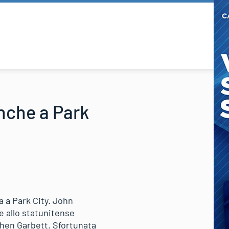
nche a Park
a a Park City. John
e allo statunitense
phen Garbett. Sfortunata