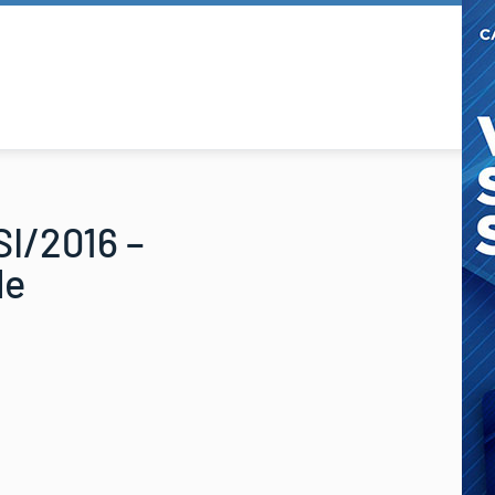
SI/2016 –
le