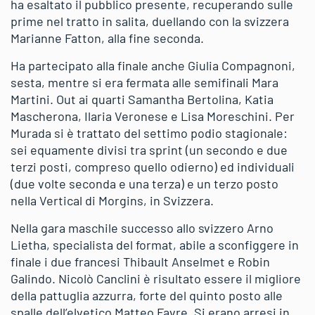
ha esaltato il pubblico presente, recuperando sulle
prime nel tratto in salita, duellando con la svizzera
Marianne Fatton, alla fine seconda.
Ha partecipato alla finale anche Giulia Compagnoni,
sesta, mentre si era fermata alle semifinali Mara
Martini. Out ai quarti Samantha Bertolina, Katia
Mascherona, Ilaria Veronese e Lisa Moreschini. Per
Murada si è trattato del settimo podio stagionale:
sei equamente divisi tra sprint (un secondo e due
terzi posti, compreso quello odierno) ed individuali
(due volte seconda e una terza) e un terzo posto
nella Vertical di Morgins, in Svizzera.
Nella gara maschile successo allo svizzero Arno
Lietha, specialista del format, abile a sconfiggere in
finale i due francesi Thibault Anselmet e Robin
Galindo. Nicolò Canclini è risultato essere il migliore
della pattuglia azzurra, forte del quinto posto alle
spalle dell’elvetico Matteo Favre. Si erano arresi in