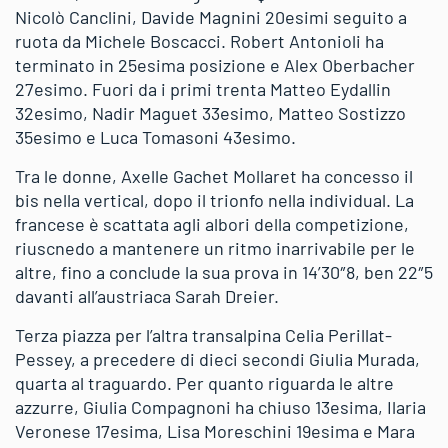
Nicolò Canclini, Davide Magnini 20esimi seguito a
ruota da Michele Boscacci. Robert Antonioli ha
terminato in 25esima posizione e Alex Oberbacher
27esimo. Fuori da i primi trenta Matteo Eydallin
32esimo, Nadir Maguet 33esimo, Matteo Sostizzo
35esimo e Luca Tomasoni 43esimo.
Tra le donne, Axelle Gachet Mollaret ha concesso il
bis nella vertical, dopo il trionfo nella individual. La
francese è scattata agli albori della competizione,
riuscnedo a mantenere un ritmo inarrivabile per le
altre, fino a conclude la sua prova in 14’30″8, ben 22″5
davanti all’austriaca Sarah Dreier.
Terza piazza per l’altra transalpina Celia Perillat-
Pessey, a precedere di dieci secondi Giulia Murada,
quarta al traguardo. Per quanto riguarda le altre
azzurre, Giulia Compagnoni ha chiuso 13esima, Ilaria
Veronese 17esima, Lisa Moreschini 19esima e Mara