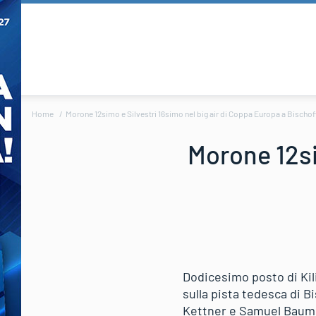
Home
Morone 12simo e Silvestri 16simo nel big air di Coppa Europa a Bischo
Morone 12si
Dodicesimo posto di Kil
sulla pista tedesca di B
Kettner e Samuel Baumga