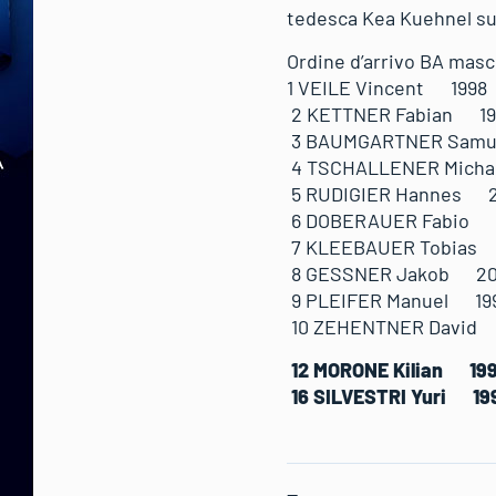
tedesca Kea Kuehnel sul
Ordine d’arrivo BA masc
1 VEILE Vincent 
2 KETTNER Fabia
3 BAUMGARTNER S
4 TSCHALLENER Mi
5 RUDIGIER Hann
6 DOBERAUER Fab
7 KLEEBAUER Tob
8 GESSNER Jakob
9 PLEIFER Manue
10 ZEHENTNER Da
12 MORONE Kilian
16 SILVESTRI Yur