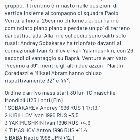
gruppo. Il trentino è rimasto nelle posizioni di
vertice insieme al compagno di squadra Paolo
Ventura fino al 25esimo chilometro, poi hanno
cominciato piano piano a perdere un po’ di terreno
dai battistrada. Alla fine sul podio sono saliti solo
russi: Andrey Sobakarev ha trionfato davanti ai
connazionali Ivan Kirillov e Ivan Yakimushkin, con 26
secondi di vantaggio su Daprà. Ventura è arrivato
14esimo a 39″, mentre gli altri due azzurri Martin
Coradazzi e Mikael Abram hanno chiuso
rispettivamente 32° e 44°.
Ordine d’arrivo mass start 30 km TC maschile
Mondiali U23 Lahti (Fin)
1 SOBAKAREV Andrey 1996 RUS 1:17:19.1
2 KIRILLOV Ivan 1996 RUS +3.5
3 YAKIMUSHKIN Ivan 1996 RUS +4.9
4 TIMASHOV Anton 1996 RUS +11.4
5 BABA Naoto 1996 JPN +12.1