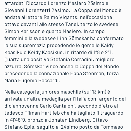
attardati Riccardo Lorenzo Masiero 23simo e
Giovanni Lorenzetti 24simo. La Coppa del Mondo è
andata al lettore Raimo Vigants, nell’occasione
ottavo davanti allo stesso Tanel, terzo lo svedese
Simon Karlsson e quarto Masiero. In campo
femminile la svedesee Linn Sömskar ha confermato
la sua supremazia precedendo le gemelle Kaidy
Kaasiku e Keidy Kaasikus, in ritardo di 1″8 e 2″1.
Quarta una positiva Stefania Corradini, migliore
azzurra. Sömskar vince anche la Coppa del Mondo
precedendo la connazionale Ebba Stenman, terza
Maria Eugenia Boccardi.
Nella categoria juniores maschile (sui 13 km) è
arrivata un’altra medaglia per l’Italia con l’argento del
diciannovenne Carlo Cantaloni, secondo dietro al
tedesco Tilman Hartlieb che ha tagliato il traguardo
in 41’48″9, bronzo a Jonatan Lindberg. Ottavo
Stefano Epis, seguito al 24simo posto da Tommaso