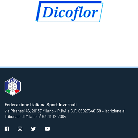
Federazione Italiana Sport Invernali
via Piranesi 46, 20137 Milano – P.IVA e C.F. 05027640159 – Iscrizione al
Tribunale di Milano n° 63, 11.12.2004