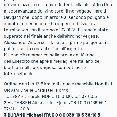
giovane azzurro è rimasto in testa alla classifica fino
al sopravanzare del vincitore, il norvegese Harald
Oeygard che, dopo un errore al secondo poligono è
andato in crescendo e ha superato l’azzurro,
terminando con il tempo di 37’00″3. Durand è stato
superato nel finale anche dall’altro norvegese,
Aleksander Andersen, falloso al primo poligono, ma
poi in risalita costante fino all’argento.
Ma non c’è rammarico nella prova del 18enne
dell’Esercito che apre il medagliere italiano del
biathlon nella prestigiosa competizione
internazionale.
Ordine d’arrivo 12,5 km individuale maschile Mondiali
Giovani Cheile Gradistei (Rom):
1 OEYGARD Harald NOR 0 1 0 0 136:15.3 37:00.3
2 ANDERSEN Aleksander Fjeld NOR 1 0 0 0 136:56.1
37:41.1 +40.8
3 DURAND Michael ITA 0 0 0 0 038:10.3 38:10.3