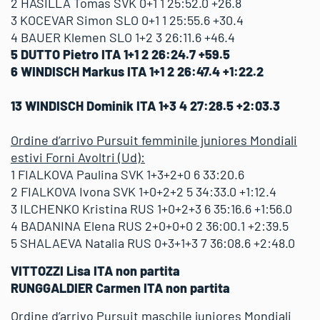
2 HASILLA Tomas SVK 0+1 1 25:52.0 +26.8
3 KOCEVAR Simon SLO 0+1 1 25:55.6 +30.4
4 BAUER Klemen SLO 1+2 3 26:11.6 +46.4
5 DUTTO Pietro ITA 1+1 2 26:24.7 +59.5
6 WINDISCH Markus ITA 1+1 2 26:47.4 +1:22.2
13 WINDISCH Dominik ITA 1+3 4 27:28.5 +2:03.3
Ordine d’arrivo Pursuit femminile juniores Mondiali
estivi Forni Avoltri (Ud):
1 FIALKOVA Paulina SVK 1+3+2+0 6 33:20.6
2 FIALKOVA Ivona SVK 1+0+2+2 5 34:33.0 +1:12.4
3 ILCHENKO Kristina RUS 1+0+2+3 6 35:16.6 +1:56.0
4 BADANINA Elena RUS 2+0+0+0 2 36:00.1 +2:39.5
5 SHALAEVA Natalia RUS 0+3+1+3 7 36:08.6 +2:48.0
VITTOZZI Lisa ITA non partita
RUNGGALDIER Carmen ITA non partita
Ordine d’arrivo Pursuit maschile juniores Mondiali