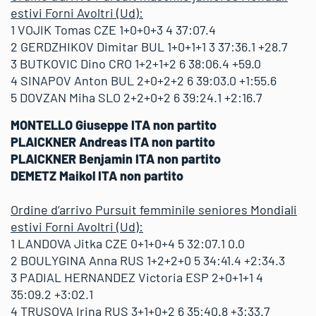
estivi Forni Avoltri (Ud):
1 VOJIK Tomas CZE 1+0+0+3 4 37:07.4
2 GERDZHIKOV Dimitar BUL 1+0+1+1 3 37:36.1 +28.7
3 BUTKOVIC Dino CRO 1+2+1+2 6 38:06.4 +59.0
4 SINAPOV Anton BUL 2+0+2+2 6 39:03.0 +1:55.6
5 DOVZAN Miha SLO 2+2+0+2 6 39:24.1 +2:16.7
MONTELLO Giuseppe ITA non partito
PLAICKNER Andreas ITA non partito
PLAICKNER Benjamin ITA non partito
DEMETZ Maikol ITA non partito
Ordine d’arrivo Pursuit femminile seniores Mondiali
estivi Forni Avoltri (Ud):
1 LANDOVA Jitka CZE 0+1+0+4 5 32:07.1 0.0
2 BOULYGINA Anna RUS 1+2+2+0 5 34:41.4 +2:34.3
3 PADIAL HERNANDEZ Victoria ESP 2+0+1+1 4
35:09.2 +3:02.1
4 TRUSOVA Irina RUS 3+1+0+2 6 35:40.8 +3:33.7