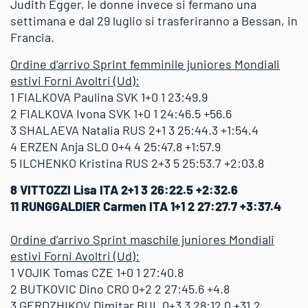
Judith Egger, le donne invece si fermano una
settimana e dal 29 luglio si trasferiranno a Bessan, in
Francia.
Ordine d’arrivo Sprint femminile juniores Mondiali
estivi Forni Avoltri (Ud):
1 FIALKOVA Paulina SVK 1+0 1 23:49.9
2 FIALKOVA Ivona SVK 1+0 1 24:46.5 +56.6
3 SHALAEVA Natalia RUS 2+1 3 25:44.3 +1:54.4
4 ERZEN Anja SLO 0+4 4 25:47.8 +1:57.9
5 ILCHENKO Kristina RUS 2+3 5 25:53.7 +2:03.8
8 VITTOZZI Lisa ITA 2+1 3 26:22.5 +2:32.6
11 RUNGGALDIER Carmen ITA 1+1 2 27:27.7 +3:37.4
Ordine d’arrivo Sprint maschile juniores Mondiali
estivi Forni Avoltri (Ud):
1 VOJIK Tomas CZE 1+0 1 27:40.8
2 BUTKOVIC Dino CRO 0+2 2 27:45.6 +4.8
3 GERDZHIKOV Dimitar BUL 0+3 3 28:12.0 +31.2