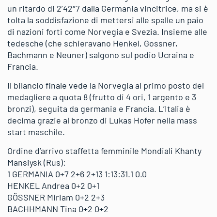
un ritardo di 2’42″7 dalla Germania vincitrice, ma si è
tolta la soddisfazione di mettersi alle spalle un paio
di nazioni forti come Norvegia e Svezia. Insieme alle
tedesche (che schieravano Henkel, Gossner,
Bachmann e Neuner) salgono sul podio Ucraina e
Francia.
Il bilancio finale vede la Norvegia al primo posto del
medagliere a quota 8 (frutto di 4 ori, 1 argento e 3
bronzi), seguita da germania e Francia. L’Italia è
decima grazie al bronzo di Lukas Hofer nella mass
start maschile.
Ordine d’arrivo staffetta femminile Mondiali Khanty
Mansiysk (Rus):
1 GERMANIA 0+7 2+6 2+13 1:13:31.1 0.0
HENKEL Andrea 0+2 0+1
GÖSSNER Miriam 0+2 2+3
BACHHMANN Tina 0+2 0+2