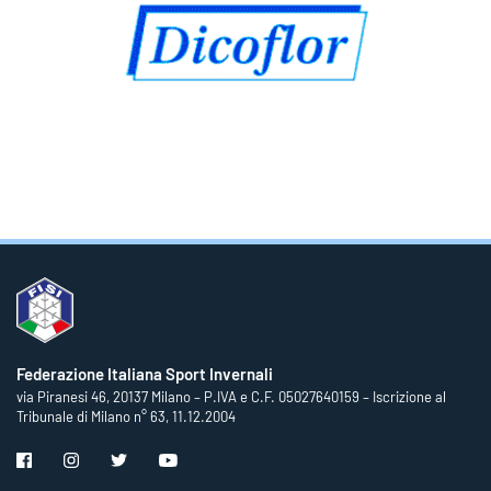
Federazione Italiana Sport Invernali
via Piranesi 46, 20137 Milano – P.IVA e C.F. 05027640159 – Iscrizione al
Tribunale di Milano n° 63, 11.12.2004