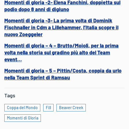
Momenti di gloria -2- Elena Fanchini, doppietta sul
podio dopo 8 anni di digiuno
Momenti di gloria -3- La prima volta di Dominik
Fischnaller in Cdm a Lillehammer, l’Italia scopre il
nuovo Zoeggeler
Momenti di gloria – 4 – Brutto/Moioli, per la prima
volta nella storia sul gradino più alto del Team
event…
Momenti di gloria – 5 – Pittin/Costa, coppia da urlo
nella Team Sprint di Ramsau
Tags
Coppa del Mondo
Fill
Beaver Creek
Momenti di Gloria