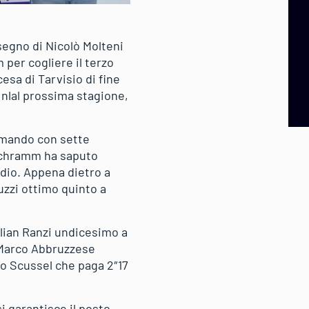
 segno di Nicolò Molteni
 per cogliere il terzo
esa di Tarvisio di fine
o nlal prossima stagione,
comando con sette
 Schramm ha saputo
odio. Appena dietro a
Buzzi ottimo quinto a
milian Ranzi undicesimo a
e Marco Abbruzzese
co Scussel che paga 2″17
si garantisce il posto