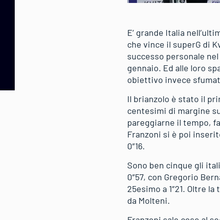
E’ grande Italia nell’ul
che vince il superG di K
successo personale nel c
gennaio. Ed alle loro sp
obiettivo invece sfumat
Il brianzolo è stato il 
centesimi di margine su
pareggiarne il tempo, fa
Franzoni si è poi inserit
0″16.
Sono ben cinque gli ital
0″57, con Gregorio Bern
25esimo a 1″21. Oltre la
da Molteni.
Franzoni sale cose al se