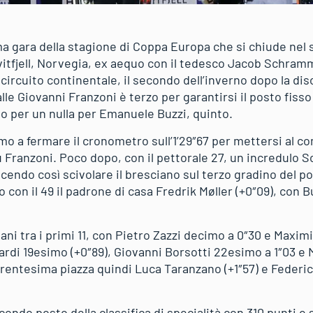
tima gara della stagione di Coppa Europa che si chiude nel
vitfjell, Norvegia, ex aequo con il tedesco Jacob Schramm
ircuito continentale, il secondo dell’inverno dopo la disc
alle Giovanni Franzoni è terzo per garantirsi il posto fiss
o per un nulla per Emanuele Buzzi, quinto.
primo a fermare il cronometro sull’1’29″67 per mettersi al 
 Franzoni. Poco dopo, con il pettorale 27, un incredulo
cendo così scivolare il bresciano sul terzo gradino del p
o con il 49 il padrone di casa Fredrik Møller (+0″09), con 
iani tra i primi 11, con Pietro Zazzi decimo a 0″30 e Maxi
ardi 19esimo (+0″89), Giovanni Borsotti 22esimo a 1″03 
 trentesima piazza quindi Luca Taranzano (+1″57) e Federi
condo posto della classifica di specialità con 310 punti e 