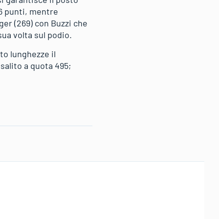
16 punti, mentre
rger (269) con Buzzi che
sua volta sul podio.
to lunghezze il
salito a quota 495;