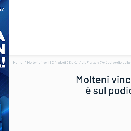
Home
Molteni vince il SG finale di CE a Kvitfjell, Franzoni 3/o è sul podio della
Molteni vince
è sul podi