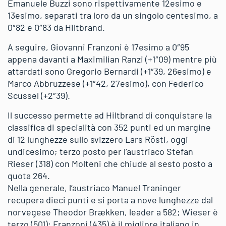
Emanuele Buzzi sono rispettivamente 12esimo e
13esimo, separati tra loro da un singolo centesimo, a
0″82 e 0″83 da Hiltbrand.
A seguire, Giovanni Franzoni è 17esimo a 0″95
appena davanti a Maximilian Ranzi (+1″09) mentre più
attardati sono Gregorio Bernardi (+1″39, 26esimo) e
Marco Abbruzzese (+1″42, 27esimo), con Federico
Scussel (+2″39).
Il successo permette ad Hiltbrand di conquistare la
classifica di specialità con 352 punti ed un margine
di 12 lunghezze sullo svizzero Lars Rösti, oggi
undicesimo; terzo posto per l’austriaco Stefan
Rieser (318) con Molteni che chiude al sesto posto a
quota 264.
Nella generale, l’austriaco Manuel Traninger
recupera dieci punti e si porta a nove lunghezze dal
norvegese Theodor Brækken, leader a 582; Wieser è
terzo (501); Franzoni (435) è il migliore italiano in