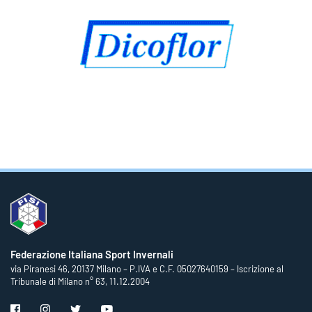
Federazione Italiana Sport Invernali
via Piranesi 46, 20137 Milano – P.IVA e C.F. 05027640159 – Iscrizione al
Tribunale di Milano n° 63, 11.12.2004