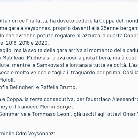
lta non ce l’ha fatta, ha dovuto cedere la Coppa del mond
ima gara a Veysonnaz, proprio davanti alla 25enne bergam
ello che avrebbe potuto regalare all’azzurra la quarta Copp
el 2016, 2018 e 2020.
eglio, ma la svolta della gara arriva al momento della cad
 Mabileau. Michela si trova così la pista libera, ma è cost
dute, mentre la Samkova si allontana a tutta velocità. L’a
 ceca è molto veloce e taglia il traguardo per prima. Così
Moioli.
ofia Belingheri e Raffella Brutto.
a e Coppa, la terza consecutiva, per l’austriaco Alessan
ey e il francese Merlin Surget.
 Sommariva e Tommaso Leoni, già usciti agli ottavi Omar 
mminile Cdm Veysonnaz: