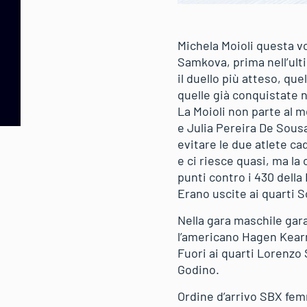
Michela Moioli questa vo
Samkova, prima nell’ult
il duello più atteso, qu
quelle già conquistate n
La Moioli non parte al m
e Julia Pereira De Sousa
evitare le due atlete ca
e ci riesce quasi, ma la
punti contro i 430 della 
Erano uscite ai quarti S
Nella gara maschile gar
l’americano Hagen Kearn
Fuori ai quarti Lorenzo
Godino.
Ordine d’arrivo SBX fe