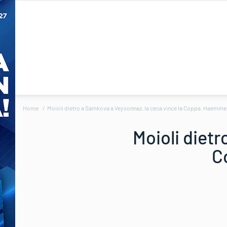
Home
Moioli dietro a Samkova a Veysonnaz, la ceca vince la Coppa. Haemmerl
Moioli dietr
C