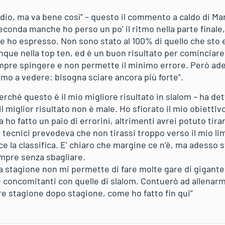
podio, ma va bene così” – questo il commento a caldo di M
 seconda manche ho perso un po’ il ritmo nella parte final
he ho espresso. Non sono stato al 100% di quello che sto
ue nella top ten, ed è un buon risultato per cominciare 
mpre spingere e non permette il minimo errore. Però ad
emo a vedere: bisogna sciare ancora più forte”.
ché questo è il mio migliore risultato in slalom – ha det
il miglior risultato non è male. Ho sfiorato il mio obiettiv
 ho fatto un paio di errorini, altrimenti avrei potuto tirar
tecnici prevedeva che non tirassi troppo verso il mio limit
ice la classifica. E’ chiaro che margine ce n’è, ma adesso 
empre senza sbagliare.
 stagione non mi permette di fare molte gare di gigant
 concomitanti con quelle di slalom. Contuerò ad allenarm
e stagione dopo stagione, come ho fatto fin qui”