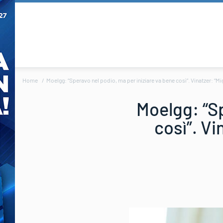
Home
Moelgg: “Speravo nel podio, ma per iniziare va bene così”. Vinatzer: “Migli
Moelgg: “Sp
così”. Vi