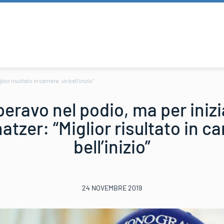
or risultato in carriera: un bell’inizio”
eravo nel podio, ma per iniz
natzer: “Miglior risultato in ca
bell’inizio”
24 NOVEMBRE 2019