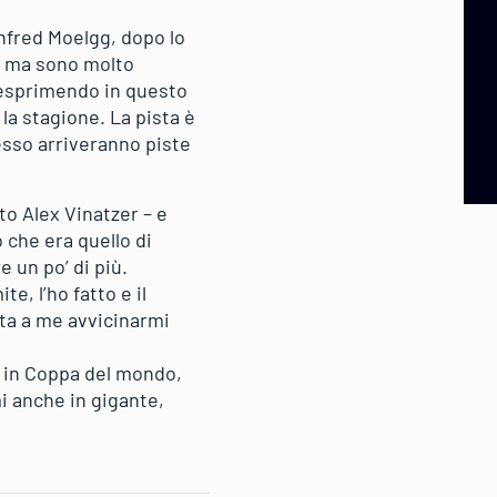
anfred Moelgg, dopo lo
e, ma sono molto
 esprimendo in questo
la stagione. La pista è
esso arriveranno piste
to Alex Vinatzer – e
o che era quello di
e un po’ di più.
e, l’ho fatto e il
sta a me avvicinarmi
e in Coppa del mondo,
i anche in gigante,