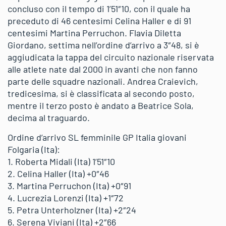
concluso con il tempo di 1’51″10, con il quale ha
preceduto di 46 centesimi Celina Haller e di 91
centesimi Martina Perruchon. Flavia Diletta
Giordano, settima nell’ordine d’arrivo a 3″48, si è
aggiudicata la tappa del circuito nazionale riservata
alle atlete nate dal 2000 in avanti che non fanno
parte delle squadre nazionali. Andrea Craievich,
tredicesima, si è classificata al secondo posto,
mentre il terzo posto è andato a Beatrice Sola,
decima al traguardo.
Ordine d’arrivo SL femminile GP Italia giovani
Folgaria (Ita):
1. Roberta Midali (Ita) 1’51″10
2. Celina Haller (Ita) +0″46
3. Martina Perruchon (Ita) +0″91
4. Lucrezia Lorenzi (Ita) +1″72
5. Petra Unterholzner (Ita) +2″24
6. Serena Viviani (Ita) +2″66