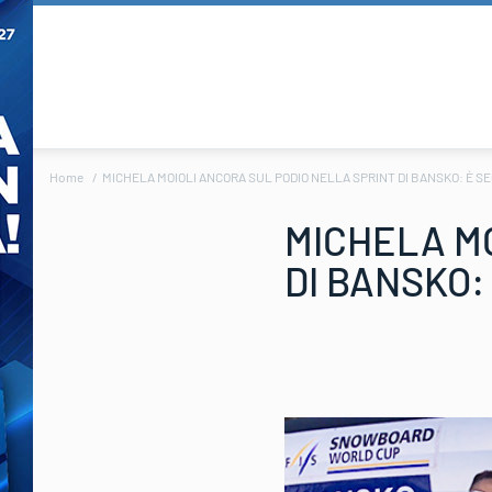
Home
MICHELA MOIOLI ANCORA SUL PODIO NELLA SPRINT DI BANSKO: È S
MICHELA MO
DI BANSKO: