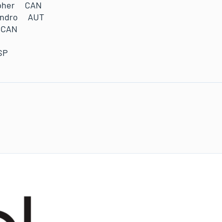
pher CAN
andro AUT
 CAN
SP