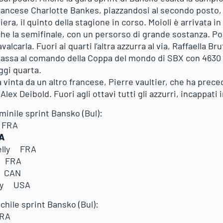
 francese Charlotte Bankes, piazzandosi al secondo posto, 
era, il quinto della stagione in corso. Moioli è arrivata in
che la semifinale, con un persorso di grande sostanza. Poi i
alcarla. Fuori ai quarti l’altra azzurra al via, Raffaella Bru
assa al comando della Coppa del mondo di SBX con 4630 p
ggi quarta.
 vinta da un altro francese, Pierre vaultier, che ha prec
ex Deibold. Fuori agli ottavi tutti gli azzurri, incappati 
minile sprint Bansko (Bul):
 FRA
A
lly FRA
 FRA
 CAN
ey USA
chile sprint Bansko (Bul):
FRA