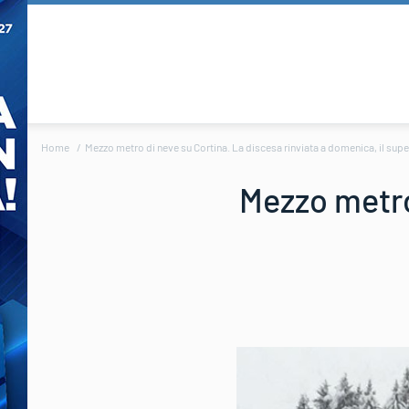
Home
Mezzo metro di neve su Cortina. La discesa rinviata a domenica, il supe
Mezzo metro 