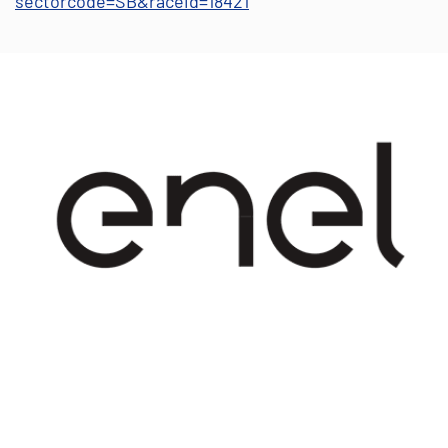
sectorcode=SB&raceid=18421