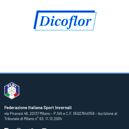
Federazione Italiana Sport Invernali
via Piranesi 46, 20137 Milano – P.IVA e C.F. 05027640159 – Iscrizione al
Tribunale di Milano n° 63, 11.12.2004