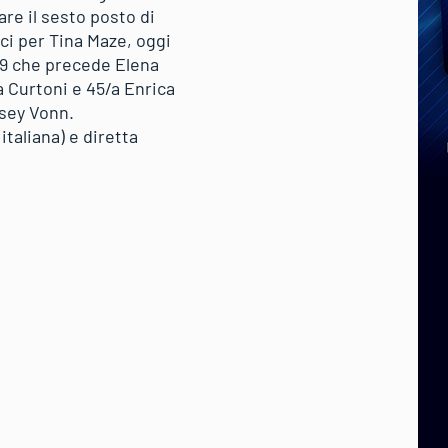
are il sesto posto di
ci per Tina Maze, oggi
″39 che precede Elena
a Curtoni e 45/a Enrica
dsey Vonn.
taliana) e diretta