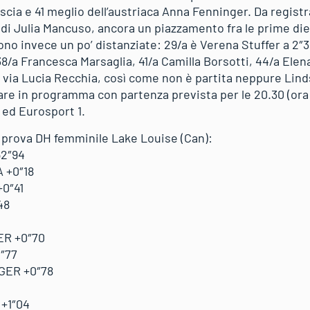
scia e 41 meglio dell’austriaca Anna Fenninger. Da registr
 di Julia Mancuso, ancora un piazzamento fra le prime die
sono invece un po’ distanziate: 29/a è Verena Stuffer a 2
38/a Francesca Marsaglia, 41/a Camilla Borsotti, 44/a Elen
il via Lucia Recchia, così come non è partita neppure Lin
are in programma con partenza prevista per le 20.30 (ora i
1 ed Eurosport 1.
 prova DH femminile Lake Louise (Can):
52″94
A +0″18
+0″41
48
ER +0″70
0″77
 GER +0″78
 +1″04