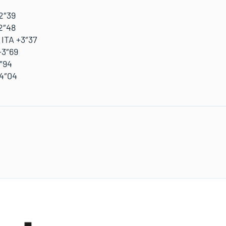
2″39
2″48
 ITA +3″37
+3″69
3″94
+4″04