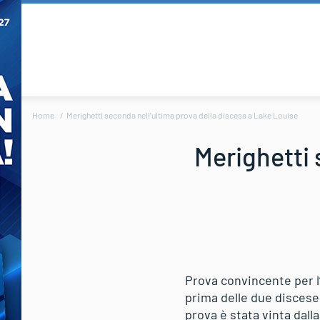
Home
Merighetti seconda nell’ultima prova della discesa a Lake Louise
Merighetti 
Prova convincente per l’
prima delle due discese
prova è stata vinta dall