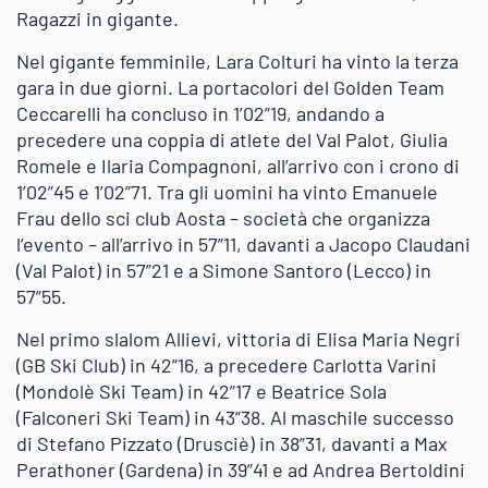
Ragazzi in gigante.
Nel gigante femminile, Lara Colturi ha vinto la terza
gara in due giorni. La portacolori del Golden Team
Ceccarelli ha concluso in 1’02”19, andando a
precedere una coppia di atlete del Val Palot, Giulia
Romele e Ilaria Compagnoni, all’arrivo con i crono di
1’02”45 e 1’02”71. Tra gli uomini ha vinto Emanuele
Frau dello sci club Aosta – società che organizza
l’evento – all’arrivo in 57”11, davanti a Jacopo Claudani
(Val Palot) in 57”21 e a Simone Santoro (Lecco) in
57”55.
Nel primo slalom Allievi, vittoria di Elisa Maria Negri
(GB Ski Club) in 42”16, a precedere Carlotta Varini
(Mondolè Ski Team) in 42”17 e Beatrice Sola
(Falconeri Ski Team) in 43”38. Al maschile successo
di Stefano Pizzato (Drusciè) in 38”31, davanti a Max
Perathoner (Gardena) in 39”41 e ad Andrea Bertoldini