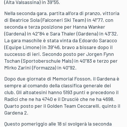
(Alta Valsassina) in 39”55.
Nella seconda gara, partita all’ora di pranzo, vittoria
di Beatrice Sola (Falconeri Ski Team) in 41”77, con
seconda e terza posizione per Hanna Wanker
(Gardena) in 42”84 e Sara Thaler (Gardena) in 43”32.
La gara maschile è stata vinta da Edoardo Saracco
(Equipe Limone) in 39”46, bravo a bissare dopo il
successo di ieri. Secondo posto per Jorgen Fynn
Tschan (Sportoberschule Mals) in 40”83 e terzo per
Mirko Zarini (Formazza) in 40”92.
Dopo due giornate di Memorial Fosson, il Gardena è
sempre al comando della classifica generale dei
club. Gli altoatesini hanno 5193 punti e precedono il
Radici che ne ha 4740 e il Drusciè che ne ha 4698.
Quarto posto per il Golden Team Ceccarelli, quinto il
Gardena 2.
Questo pomeriggio alle 18 si svolgerà la seconda