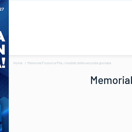
Home
Memorial Fosson a Pila, i risultati della seconda giornata
Memorial 