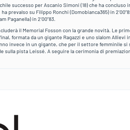
schile successo per Ascanio Simoni (18) che ha concluso i
e; ha prevalso su Filippo Ronchi (Domobianca365) in 2’00
am Paganella) in 2’00”83.
ncluderà il Memorial Fosson con la grande novità. Le prim
final, formata da un gigante Ragazzi e uno slalom Allievi 
ranno invece in un gigante, che per il settore femminile si
e sulla pista Leissé. A seguire la cerimonia di premiazio