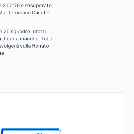
n 2’00”70 e recuperato
”82 e Tommaso Caset –
e 20 squadre infatti
in doppia manche. Tutti
 svolgerà sulla Renato
ne.