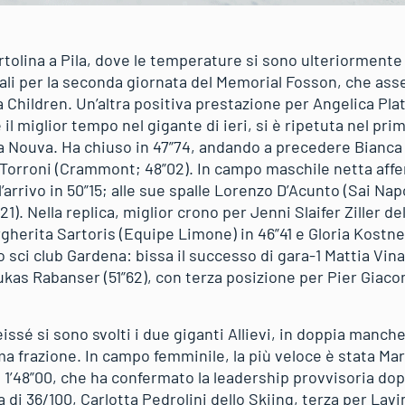
artolina a Pila, dove le temperature si sono ulteriormen
li per la seconda giornata del Memorial Fosson, che assegn
 Children. Un’altra positiva prestazione per Angelica Plat
il miglior tempo nel gigante di ieri, si è ripetuta nel pri
a Nouva. Ha chiuso in 47”74, andando a precedere Bianca
a Torroni (Crammont; 48”02). In campo maschile netta aff
’arrivo in 50”15; alle sue spalle Lorenzo D’Acunto (Sai Nap
1). Nella replica, miglior crono per Jenni Slaifer Ziller d
gherita Sartoris (Equipe Limone) in 46”41 e Gloria Kostner
 sci club Gardena: bissa il successo di gara-1 Mattia Vina
as Rabanser (51”62), con terza posizione per Pier Giac
issé si sono svolti i due giganti Allievi, in doppia manche
a frazione. In campo femminile, la più veloce è stata Mar
n 1’48”00, che ha confermato la leadership provvisoria dop
di 36/100, Carlotta Pedrolini dello Skiing, terza per Lav