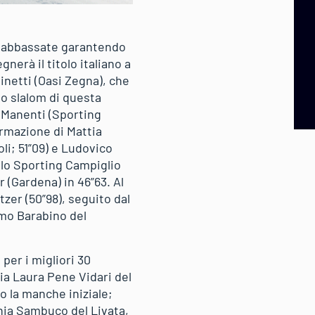
te abbassate garantendo
erà il titolo italiano a
inetti (Oasi Zegna), che
mo slalom di questa
 Manenti (Sporting
ermazione di Mattia
oli; 51”09) e Ludovico
ello Sporting Campiglio
 (Gardena) in 46”63. Al
tzer (50”98), seguito dal
omo Barabino del
 per i migliori 30
ia Laura Pene Vidari del
o la manche iniziale;
inia Sambuco del Livata,