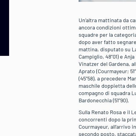
Un’altra mattinata da c
ancora condizioni ottima
squadre per la categoria
dopo aver fatto segnare 
mattina, disputato su L
Campiglio, 48”01) e Anj
Vinatzer del Gardena, all
Aprato (Courmayeur; 51”2
(45”58), a precedere Mar
maschile doppietta dello
compagno di squadra Luk
Bardonecchia (51”90).
Sulla Renato Rosa e il Le
concorrenti dopo la prim
Courmayeur, all’arrivo i
secondo posto, staccata 