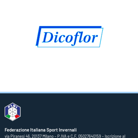
Federazione Italiana Sport Invernali
via Piranesi 46, 20137 Milano – P.IVA e C.F. 05027640159 – Iscrizione al