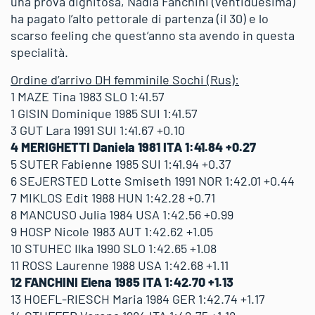
una prova dignitosa, Nadia Fanchini (ventiduesima)
ha pagato l’alto pettorale di partenza (il 30) e lo
scarso feeling che quest’anno sta avendo in questa
specialità.
Ordine d’arrivo DH femminile Sochi (Rus):
1 MAZE Tina 1983 SLO 1:41.57
1 GISIN Dominique 1985 SUI 1:41.57
3 GUT Lara 1991 SUI 1:41.67 +0.10
4 MERIGHETTI Daniela 1981 ITA 1:41.84 +0.27
5 SUTER Fabienne 1985 SUI 1:41.94 +0.37
6 SEJERSTED Lotte Smiseth 1991 NOR 1:42.01 +0.44
7 MIKLOS Edit 1988 HUN 1:42.28 +0.71
8 MANCUSO Julia 1984 USA 1:42.56 +0.99
9 HOSP Nicole 1983 AUT 1:42.62 +1.05
10 STUHEC Ilka 1990 SLO 1:42.65 +1.08
11 ROSS Laurenne 1988 USA 1:42.68 +1.11
12 FANCHINI Elena 1985 ITA 1:42.70 +1.13
13 HOEFL-RIESCH Maria 1984 GER 1:42.74 +1.17