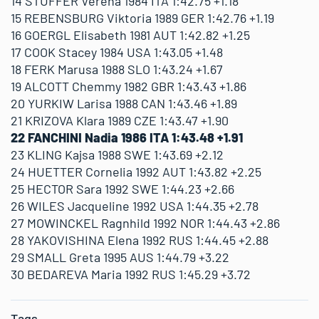
14 STUFFER Verena 1984 ITA 1:42.75 +1.18
15 REBENSBURG Viktoria 1989 GER 1:42.76 +1.19
16 GOERGL Elisabeth 1981 AUT 1:42.82 +1.25
17 COOK Stacey 1984 USA 1:43.05 +1.48
18 FERK Marusa 1988 SLO 1:43.24 +1.67
19 ALCOTT Chemmy 1982 GBR 1:43.43 +1.86
20 YURKIW Larisa 1988 CAN 1:43.46 +1.89
21 KRIZOVA Klara 1989 CZE 1:43.47 +1.90
22 FANCHINI Nadia 1986 ITA 1:43.48 +1.91
23 KLING Kajsa 1988 SWE 1:43.69 +2.12
24 HUETTER Cornelia 1992 AUT 1:43.82 +2.25
25 HECTOR Sara 1992 SWE 1:44.23 +2.66
26 WILES Jacqueline 1992 USA 1:44.35 +2.78
27 MOWINCKEL Ragnhild 1992 NOR 1:44.43 +2.86
28 YAKOVISHINA Elena 1992 RUS 1:44.45 +2.88
29 SMALL Greta 1995 AUS 1:44.79 +3.22
30 BEDAREVA Maria 1992 RUS 1:45.29 +3.72
Tags