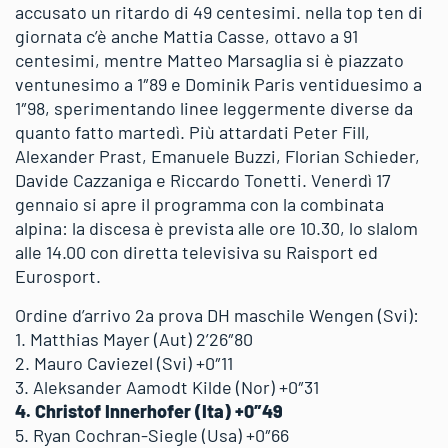
accusato un ritardo di 49 centesimi. nella top ten di
giornata c’è anche Mattia Casse, ottavo a 91
centesimi, mentre Matteo Marsaglia si è piazzato
ventunesimo a 1″89 e Dominik Paris ventiduesimo a
1″98, sperimentando linee leggermente diverse da
quanto fatto martedì. Più attardati Peter Fill,
Alexander Prast, Emanuele Buzzi, Florian Schieder,
Davide Cazzaniga e Riccardo Tonetti. Venerdì 17
gennaio si apre il programma con la combinata
alpina: la discesa è prevista alle ore 10.30, lo slalom
alle 14.00 con diretta televisiva su Raisport ed
Eurosport.
Ordine d’arrivo 2a prova DH maschile Wengen (Svi):
1. Matthias Mayer (Aut) 2’26″80
2. Mauro Caviezel (Svi) +0″11
3. Aleksander Aamodt Kilde (Nor) +0″31
4. Christof Innerhofer (Ita) +0″49
5. Ryan Cochran-Siegle (Usa) +0″66