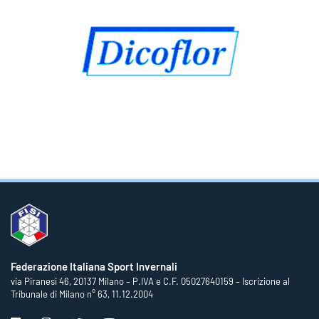
Federazione Italiana Sport Invernali
via Piranesi 46, 20137 Milano – P.IVA e C.F. 05027640159 – Iscrizione al
Tribunale di Milano n° 63, 11.12.2004