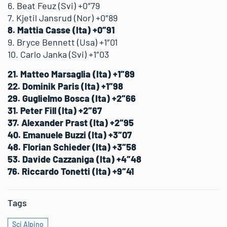
6. Beat Feuz (Svi) +0″79
7. Kjetil Jansrud (Nor) +0″89
8. Mattia Casse (Ita) +0″91
9. Bryce Bennett (Usa) +1″01
10. Carlo Janka (Svi) +1″03
21. Matteo Marsaglia (Ita) +1″89
22. Dominik Paris (Ita) +1″98
29. Guglielmo Bosca (Ita) +2″66
31. Peter Fill (Ita) +2″67
37. Alexander Prast (Ita) +2″95
40. Emanuele Buzzi (Ita) +3″07
48. Florian Schieder (Ita) +3″58
53. Davide Cazzaniga (Ita) +4″48
76. Riccardo Tonetti (Ita) +9″41
Tags
Sci Alpino