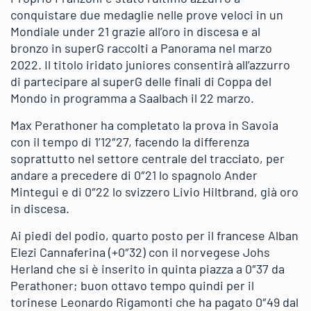
conquistare due medaglie nelle prove veloci in un
Mondiale under 21 grazie all’oro in discesa e al
bronzo in superG raccolti a Panorama nel marzo
2022. Il titolo iridato juniores consentirà all’azzurro
di partecipare al superG delle finali di Coppa del
Mondo in programma a Saalbach il 22 marzo.
Max Perathoner ha completato la prova in Savoia
con il tempo di 1’12″27, facendo la differenza
soprattutto nel settore centrale del tracciato, per
andare a precedere di 0″21 lo spagnolo Ander
Mintegui e di 0″22 lo svizzero Livio Hiltbrand, già oro
in discesa.
Ai piedi del podio, quarto posto per il francese Alban
Elezi Cannaferina (+0″32) con il norvegese Johs
Herland che si è inserito in quinta piazza a 0″37 da
Perathoner; buon ottavo tempo quindi per il
torinese Leonardo Rigamonti che ha pagato 0″49 dal