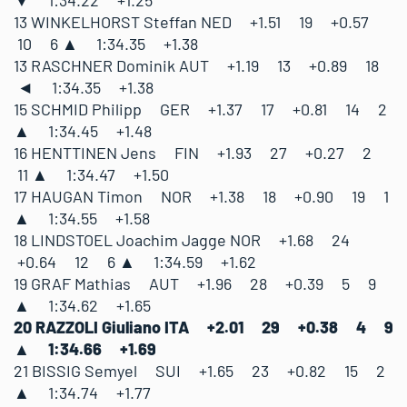
▼ 1:34.22 +1.25
13 WINKELHORST Steffan NED +1.51 19 +0.57
10 6 ▲ 1:34.35 +1.38
13 RASCHNER Dominik AUT +1.19 13 +0.89 18
◄ 1:34.35 +1.38
15 SCHMID Philipp GER +1.37 17 +0.81 14 2
▲ 1:34.45 +1.48
16 HENTTINEN Jens FIN +1.93 27 +0.27 2
11 ▲ 1:34.47 +1.50
17 HAUGAN Timon NOR +1.38 18 +0.90 19 1
▲ 1:34.55 +1.58
18 LINDSTOEL Joachim Jagge NOR +1.68 24
+0.64 12 6 ▲ 1:34.59 +1.62
19 GRAF Mathias AUT +1.96 28 +0.39 5 9
▲ 1:34.62 +1.65
20 RAZZOLI Giuliano ITA +2.01 29 +0.38 4 9
▲ 1:34.66 +1.69
21 BISSIG Semyel SUI +1.65 23 +0.82 15 2
▲ 1:34.74 +1.77