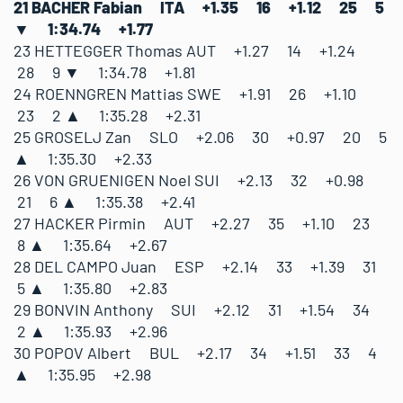
21 BACHER Fabian ITA +1.35 16 +1.12 25 5
▼ 1:34.74 +1.77
23 HETTEGGER Thomas AUT +1.27 14 +1.24
28 9 ▼ 1:34.78 +1.81
24 ROENNGREN Mattias SWE +1.91 26 +1.10
23 2 ▲ 1:35.28 +2.31
25 GROSELJ Zan SLO +2.06 30 +0.97 20 5
▲ 1:35.30 +2.33
26 VON GRUENIGEN Noel SUI +2.13 32 +0.98
21 6 ▲ 1:35.38 +2.41
27 HACKER Pirmin AUT +2.27 35 +1.10 23
8 ▲ 1:35.64 +2.67
28 DEL CAMPO Juan ESP +2.14 33 +1.39 31
5 ▲ 1:35.80 +2.83
29 BONVIN Anthony SUI +2.12 31 +1.54 34
2 ▲ 1:35.93 +2.96
30 POPOV Albert BUL +2.17 34 +1.51 33 4
▲ 1:35.95 +2.98