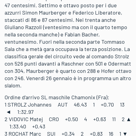
47 centesimi. Settimo e ottavo posto per i due
azzurri Simon Maurberger e Federico Liberatore,
staccati di 86 e 87 centesimi. Nei trenta anche
Giuliano Razzoli (ventesimo ma con il quarto tempo
nella seconda manche) e Fabian Bacher,
ventunesimo. Fuori nella seconda parte Tommaso
Sala che a metà gara occupava la terza posizione. La
classifica gerale del circuito vede al comando Strolz
con 526 punti davanti a Raschner con 501 e Odermatt
con 304, Maurberger è quarto con 288 e Hofer ottavo
con 246. Venerdì 26 gennaio è in programma un altro
slalom.
Ordine d’arrivo SL maschile Chamonix (Fra):
1 STROLZ Johannes AUT 46.43 1 +0.70 13
◄ 1:32.97
2 VIDOVIC Matej CRO +0.50 4 +0.63 11 2 ▲
1:33.40 +0.43
3 ROCHAT Marc SUI +0.34 2 +0.83 16 1 ▼