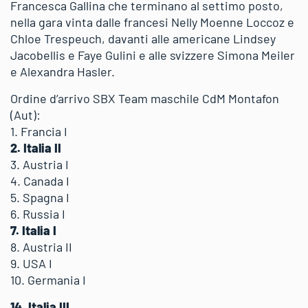
Francesca Gallina che terminano al settimo posto,
nella gara vinta dalle francesi Nelly Moenne Loccoz e
Chloe Trespeuch, davanti alle americane Lindsey
Jacobellis e Faye Gulini e alle svizzere Simona Meiler
e Alexandra Hasler.
Ordine d’arrivo SBX Team maschile CdM Montafon
(Aut):
1. Francia I
2. Italia II
3. Austria I
4. Canada I
5. Spagna I
6. Russia I
7. Italia I
8. Austria II
9. USA I
10. Germania I
14. Italia III