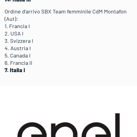
Ordine d’arrivo SBX Team femminile CdM Montafon
(Aut):
1. Francia I
2. USA I
3. Svizzera I
4. Austria I
5. Canada I
6. Francia II
7. Italia I