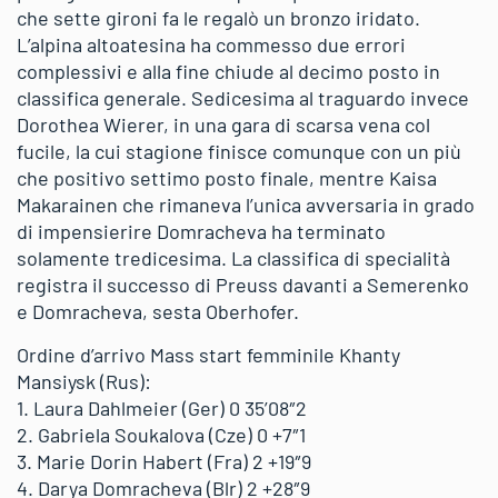
che sette gironi fa le regalò un bronzo iridato.
L’alpina altoatesina ha commesso due errori
complessivi e alla fine chiude al decimo posto in
classifica generale. Sedicesima al traguardo invece
Dorothea Wierer, in una gara di scarsa vena col
fucile, la cui stagione finisce comunque con un più
che positivo settimo posto finale, mentre Kaisa
Makarainen che rimaneva l’unica avversaria in grado
di impensierire Domracheva ha terminato
solamente tredicesima. La classifica di specialità
registra il successo di Preuss davanti a Semerenko
e Domracheva, sesta Oberhofer.
Ordine d’arrivo Mass start femminile Khanty
Mansiysk (Rus):
1. Laura Dahlmeier (Ger) 0 35’08″2
2. Gabriela Soukalova (Cze) 0 +7″1
3. Marie Dorin Habert (Fra) 2 +19″9
4. Darya Domracheva (Blr) 2 +28″9